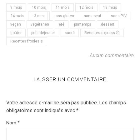
9 mois
10 mois
11 mois
12 mois
18 mois
24 mois
3 ans
sans gluten
sans oeuf
sans PLV
vegan
végétarien
été
printemps
dessert
goûter
petit-déjeuner
sucré
Recettes express ⏱
Recettes froides ❄️
Aucun commentaire
LAISSER UN COMMENTAIRE
Votre adresse e-mail ne sera pas publiée.
Les champs
obligatoires sont indiqués avec
*
Nom
*