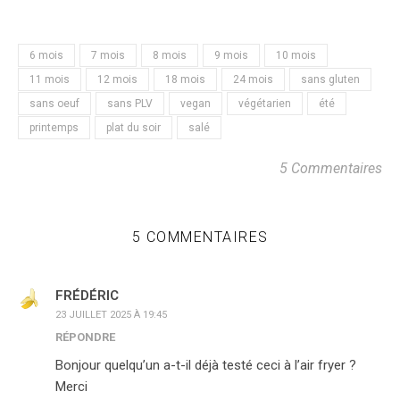
6 mois
7 mois
8 mois
9 mois
10 mois
11 mois
12 mois
18 mois
24 mois
sans gluten
sans oeuf
sans PLV
vegan
végétarien
été
printemps
plat du soir
salé
5 Commentaires
5 COMMENTAIRES
FRÉDÉRIC
23 JUILLET 2025 À 19:45
RÉPONDRE
Bonjour quelqu’un a-t-il déjà testé ceci à l’air fryer ?
Merci