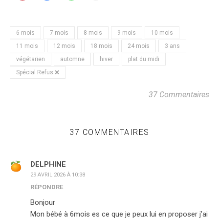
6 mois
7 mois
8 mois
9 mois
10 mois
11 mois
12 mois
18 mois
24 mois
3 ans
végétarien
automne
hiver
plat du midi
Spécial Refus ❌
37 Commentaires
37 COMMENTAIRES
DELPHINE
29 AVRIL 2026 À 10:38
RÉPONDRE
Bonjour
Mon bébé à 6mois es ce que je peux lui en proposer j’ai