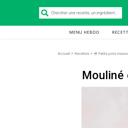
MENU HEBDO
RECET
>
>
Accueil
Recettes
🥣 Petits pots maiso
Mouliné 