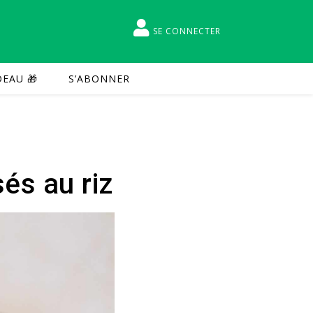
SE CONNECTER
EAU 🎁
S’ABONNER
és au riz