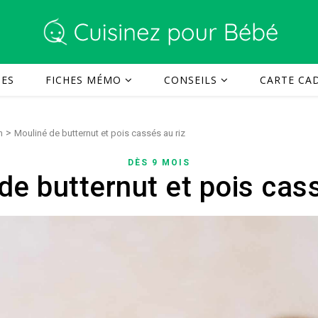
TES
FICHES MÉMO
CONSEILS
CARTE CAD
>
n
Mouliné de butternut et pois cassés au riz
DÈS 9 MOIS
de butternut et pois cass