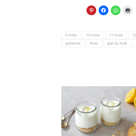
9 mois
10 mois
11 mois
1
automne
hiver
plat du midi