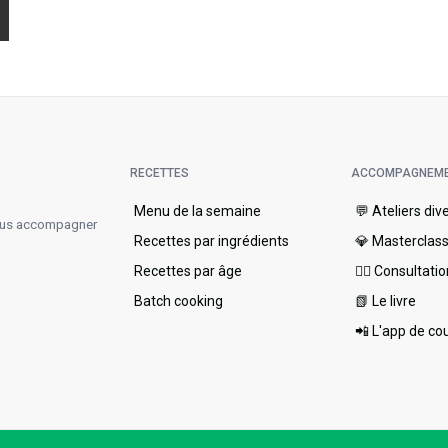
RECETTES
ACCOMPAGNEM
Menu de la semaine​
💬 Ateliers div
vous accompagner
Recettes par ingrédients
💎 Masterclas
Recettes par âge
👩‍⚕️ Consultati
Batch cooking
📗 Le livre
📲 L'app de co