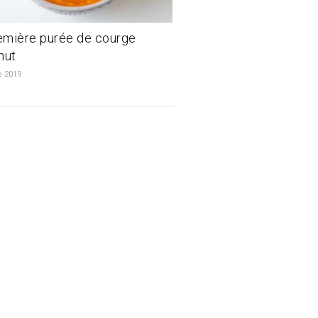
emière purée de courge
nut
e 2019