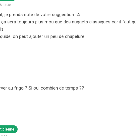
À 14:48
t, je prends note de votre suggestion. ☺️
e ça sera toujours plus mou que des nuggets classiques car il faut 
is.
liquide, on peut ajouter un peu de chapelure.
rver au frigo ? Si oui combien de temps ??
éticienne