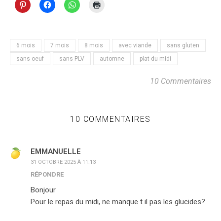
6 mois
7 mois
8 mois
avec viande
sans gluten
sans oeuf
sans PLV
automne
plat du midi
10 Commentaires
10 COMMENTAIRES
EMMANUELLE
31 OCTOBRE 2025 À 11:13
RÉPONDRE
Bonjour
Pour le repas du midi, ne manque t il pas les glucides?