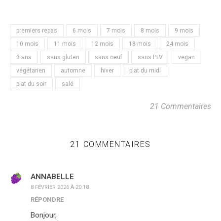
premiers repas
6 mois
7 mois
8 mois
9 mois
10 mois
11 mois
12 mois
18 mois
24 mois
3 ans
sans gluten
sans oeuf
sans PLV
vegan
végétarien
automne
hiver
plat du midi
plat du soir
salé
21 Commentaires
21 COMMENTAIRES
ANNABELLE
8 FÉVRIER 2026 À 20:18
RÉPONDRE
Bonjour,