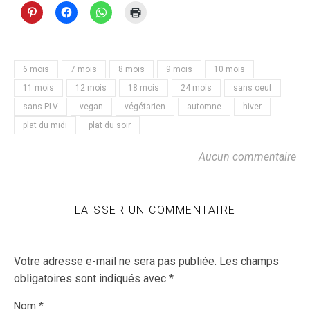
6 mois
7 mois
8 mois
9 mois
10 mois
11 mois
12 mois
18 mois
24 mois
sans oeuf
sans PLV
vegan
végétarien
automne
hiver
plat du midi
plat du soir
Aucun commentaire
LAISSER UN COMMENTAIRE
Votre adresse e-mail ne sera pas publiée.
Les champs
obligatoires sont indiqués avec
*
Nom
*