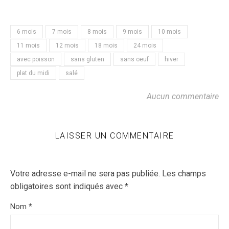
6 mois
7 mois
8 mois
9 mois
10 mois
11 mois
12 mois
18 mois
24 mois
avec poisson
sans gluten
sans oeuf
hiver
plat du midi
salé
Aucun commentaire
LAISSER UN COMMENTAIRE
Votre adresse e-mail ne sera pas publiée.
Les champs
obligatoires sont indiqués avec
*
Nom
*