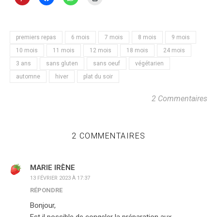
premiers repas
6 mois
7 mois
8 mois
9 mois
10 mois
11 mois
12 mois
18 mois
24 mois
3 ans
sans gluten
sans oeuf
végétarien
automne
hiver
plat du soir
2 Commentaires
2 COMMENTAIRES
MARIE IRÈNE
13 FÉVRIER 2023 À 17:37
RÉPONDRE
Bonjour,