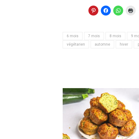
6 mois
7 mois
8 mois
9 mo
végétarien
automne
hiver