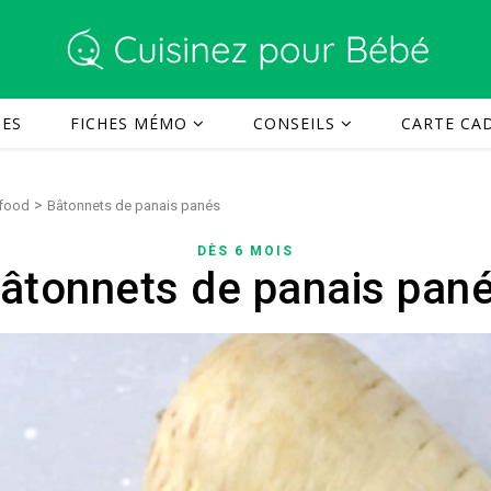
TES
FICHES MÉMO
CONSEILS
CARTE CAD
>
 food
Bâtonnets de panais panés
DÈS 6 MOIS
âtonnets de panais pan