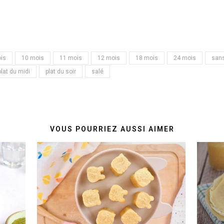
is
10 mois
11 mois
12 mois
18 mois
24 mois
sans
plat du midi
plat du soir
salé
VOUS POURRIEZ AUSSI AIMER