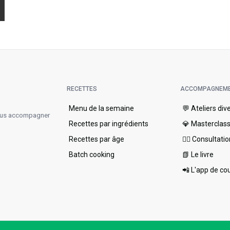
RECETTES
ACCOMPAGNEM
Menu de la semaine​
💬 Ateliers div
vous accompagner
Recettes par ingrédients
💎 Masterclas
Recettes par âge
👩‍⚕️ Consultati
Batch cooking
📗 Le livre
📲 L'app de co