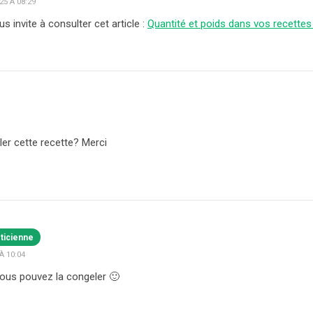
5 À 08:29
us invite à consulter cet article :
Quantité et poids dans vos recettes 
er cette recette? Merci
éticienne
À 10:04
vous pouvez la congeler 🙂