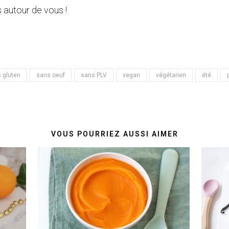
 autour de vous !
 gluten
sans oeuf
sans PLV
vegan
végétarien
été
VOUS POURRIEZ AUSSI AIMER