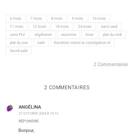
6 mois
7 mois
8 mois
9 mois
10 mois
11 mois
12 mois
18 mois
24 mois
sans oeuf
sans PLV
végétarien
automne
hiver
plat du midi
plat du soir
salé
Recettes contre la constipation 💩
Sucré-salé
2 Commentaires
2 COMMENTAIRES
ANGÉLINA
27 OCTOBRE 2024 À 19:12
RÉPONDRE
Bonjour,