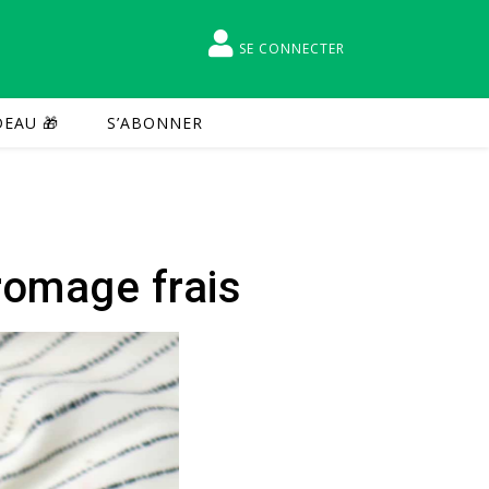
SE CONNECTER
EAU 🎁
S’ABONNER
romage frais