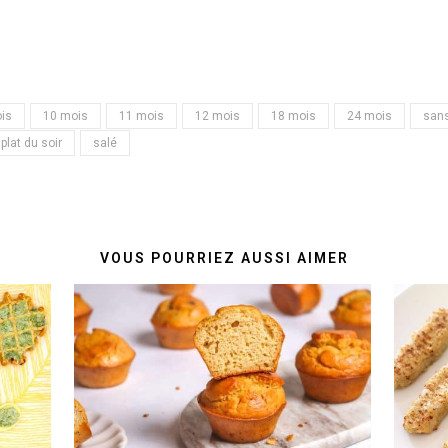
is
10 mois
11 mois
12 mois
18 mois
24 mois
sans
plat du soir
salé
VOUS POURRIEZ AUSSI AIMER