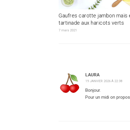
Gaufres carotte jambon maïs 
tartinade aux haricots verts
7 mars 2021
LAURA
19 JANVIER 2026 À 22:38
Bonjour.
Pour un midi on propose