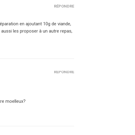
RÉPONDRE
réparation en ajoutant 10g de viande,
 aussi les proposer à un autre repas,
RÉPONDRE
être moelleux?