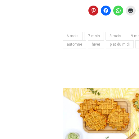
6 mois
7 mois
8 mois
9 mo
automne
hiver
plat du midi