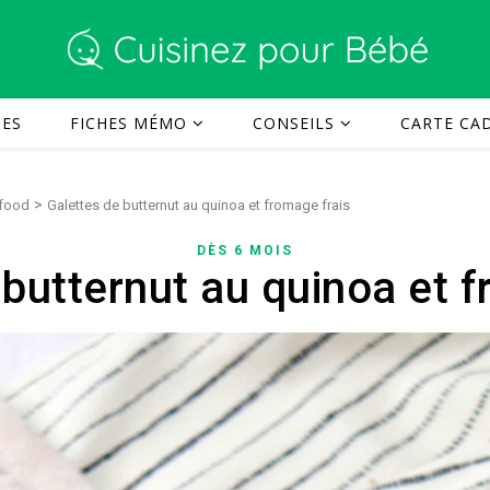
TES
FICHES MÉMO
CONSEILS
CARTE CAD
>
 food
Galettes de butternut au quinoa et fromage frais
DÈS 6 MOIS
 butternut au quinoa et f