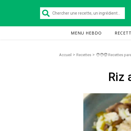
MENU HEBDO
RECET
>
>
Accueil
Recettes
🧑‍🧑‍🧒 Recettes pa
Riz 