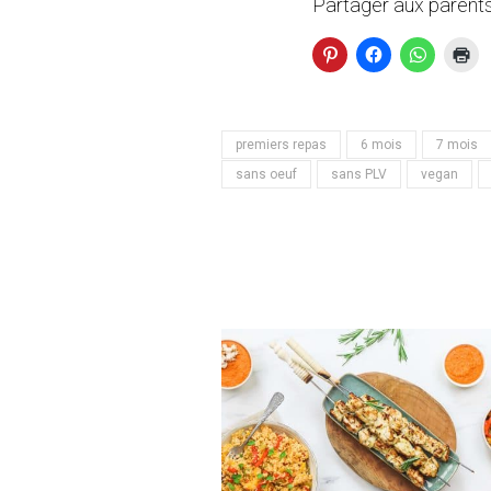
Partager aux parents
premiers repas
6 mois
7 mois
sans oeuf
sans PLV
vegan