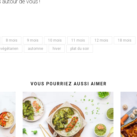
 autour de vous !
8 mois
9 mois
10 mois
11 mois
12 mois
18 mois
végétarien
automne
hiver
plat du soir
VOUS POURRIEZ AUSSI AIMER