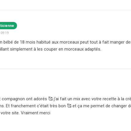
éticienne
 09:19
 un bébé de 18 mois habitué aux morceaux peut tout à fait manger d
eillant simplement à les couper en morceaux adaptés.
et compagnon ont adorés 🥰 j’ai fait un mix avec votre recette à la c
ns. Et franchement c’était très bon 🥰 et ça me permet de changer de
 votre site. Vraiment merci