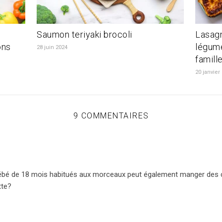
Saumon teriyaki brocoli
Lasagn
ons
légume
28 juin 2024
famill
20 janvier
9 COMMENTAIRES
bébé de 18 mois habitués aux morceaux peut également manger des c
tte?