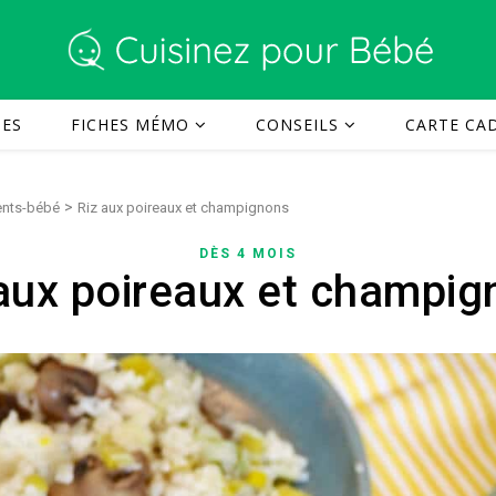
TES
FICHES MÉMO
CONSEILS
CARTE CAD
>
rents-bébé
Riz aux poireaux et champignons
DÈS 4 MOIS
aux poireaux et champi