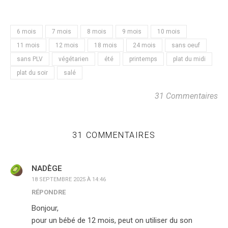
6 mois
7 mois
8 mois
9 mois
10 mois
11 mois
12 mois
18 mois
24 mois
sans oeuf
sans PLV
végétarien
été
printemps
plat du midi
plat du soir
salé
31 Commentaires
31 COMMENTAIRES
NADÈGE
18 SEPTEMBRE 2025 À 14:46
RÉPONDRE
Bonjour,
pour un bébé de 12 mois, peut on utiliser du son