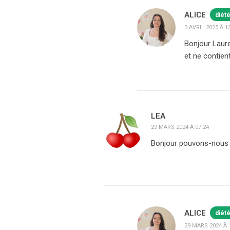
ALICE
diét
3 AVRIL 2025 À 1
Bonjour Laure
et ne contien
LEA
29 MARS 2024 À 07:24
Bonjour pouvons-nous ut
ALICE
diét
29 MARS 2024 À 