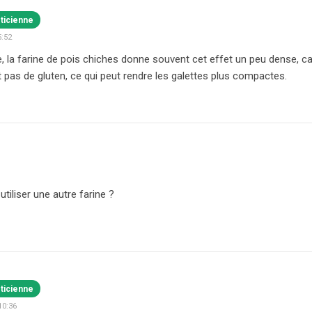
éticienne
5:52
, la farine de pois chiches donne souvent cet effet un peu dense, c
t pas de gluten, ce qui peut rendre les galettes plus compactes.
iliser une autre farine ?
éticienne
10:36