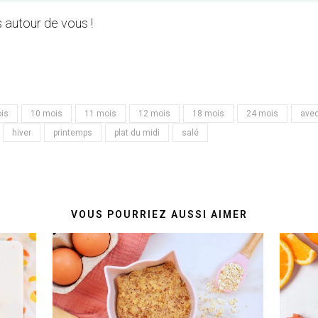
 autour de vous !
is
10 mois
11 mois
12 mois
18 mois
24 mois
avec
hiver
printemps
plat du midi
salé
VOUS POURRIEZ AUSSI AIMER