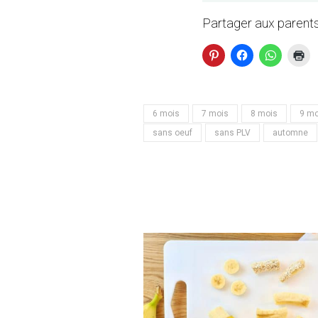
Partager aux parents
6 mois
7 mois
8 mois
9 mo
sans oeuf
sans PLV
automne