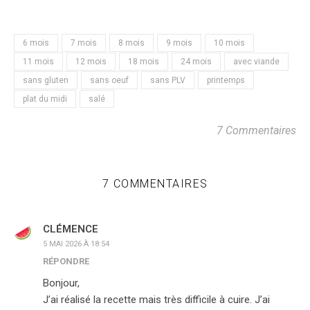
6 mois
7 mois
8 mois
9 mois
10 mois
11 mois
12 mois
18 mois
24 mois
avec viande
sans gluten
sans oeuf
sans PLV
printemps
plat du midi
salé
7 Commentaires
7 COMMENTAIRES
CLÉMENCE
5 MAI 2026 À 18:54
RÉPONDRE
Bonjour,
J’ai réalisé la recette mais très difficile à cuire. J’ai