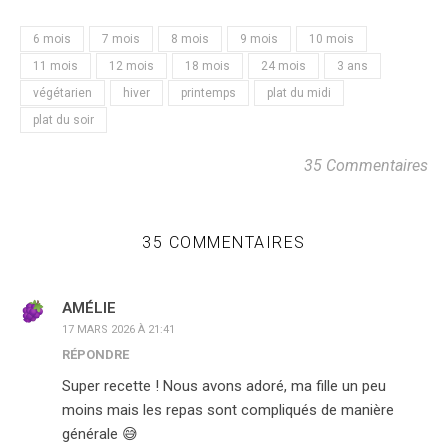
6 mois
7 mois
8 mois
9 mois
10 mois
11 mois
12 mois
18 mois
24 mois
3 ans
végétarien
hiver
printemps
plat du midi
plat du soir
35 Commentaires
35 COMMENTAIRES
AMÉLIE
17 MARS 2026 À 21:41
RÉPONDRE
Super recette ! Nous avons adoré, ma fille un peu
moins mais les repas sont compliqués de manière
générale 😅