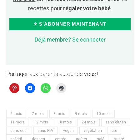
recettes pour
régaler votre bébé
.
⭐ S'ABONNER MAINTENANT
Déjà membre? Se connecter
Partager aux parents autour de vous !
6 mois
7 mois
8 mois
9 mois
10 mois
11 mois
12 mois
18 mois
24 mois
sans gluten
sans oeuf
sans PLV
vegan
végétarien
été
apéritif
dessert
entrée
goûter
salé
sucré