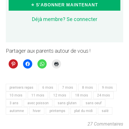
⭐ S'ABONNER MAINTENANT
Déjà membre? Se connecter
Partager aux parents autour de vous !
premiers repas
6 mois
7 mois
8 mois
9 mois
10 mois
11 mois
12 mois
18 mois
24 mois
3 ans
avec poisson
sans gluten
sans oeuf
automne
hiver
printemps
plat du midi
salé
27 Commentaires