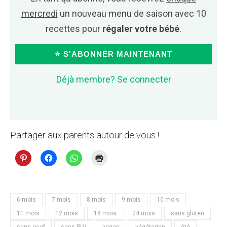
mercredi
un nouveau menu de saison avec 10
recettes pour
régaler votre bébé
.
⭐ S'ABONNER MAINTENANT
Déjà membre? Se connecter
Partager aux parents autour de vous !
6 mois
7 mois
8 mois
9 mois
10 mois
11 mois
12 mois
18 mois
24 mois
sans gluten
sans oeuf
sans PLV
vegan
végétarien
été