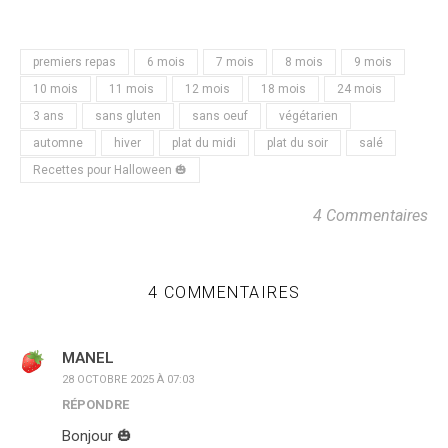
premiers repas
6 mois
7 mois
8 mois
9 mois
10 mois
11 mois
12 mois
18 mois
24 mois
3 ans
sans gluten
sans oeuf
végétarien
automne
hiver
plat du midi
plat du soir
salé
Recettes pour Halloween 🎃
4 Commentaires
4 COMMENTAIRES
MANEL
28 OCTOBRE 2025 À 07:03
RÉPONDRE
Bonjour 🎃