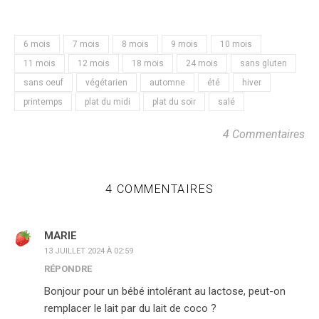
6 mois
7 mois
8 mois
9 mois
10 mois
11 mois
12 mois
18 mois
24 mois
sans gluten
sans oeuf
végétarien
automne
été
hiver
printemps
plat du midi
plat du soir
salé
4 Commentaires
4 COMMENTAIRES
MARIE
13 JUILLET 2024 À 02:59
RÉPONDRE
Bonjour pour un bébé intolérant au lactose, peut-on
remplacer le lait par du lait de coco ?