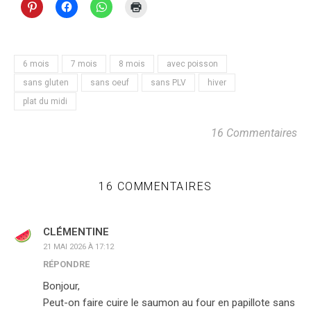
6 mois
7 mois
8 mois
avec poisson
sans gluten
sans oeuf
sans PLV
hiver
plat du midi
16 Commentaires
16 COMMENTAIRES
CLÉMENTINE
21 MAI 2026 À 17:12
RÉPONDRE
Bonjour,
Peut-on faire cuire le saumon au four en papillote sans