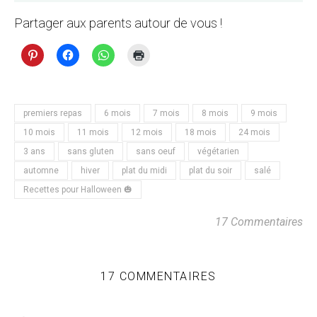
Partager aux parents autour de vous !
premiers repas
6 mois
7 mois
8 mois
9 mois
10 mois
11 mois
12 mois
18 mois
24 mois
3 ans
sans gluten
sans oeuf
végétarien
automne
hiver
plat du midi
plat du soir
salé
Recettes pour Halloween 🎃
17 Commentaires
17 COMMENTAIRES