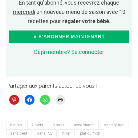
En tant qu'abonné, vous recevrez
chaque
mercredi
un nouveau menu de saison avec 10
recettes pour
régaler votre bébé
.
⭐ S'ABONNER MAINTENANT
Déjà membre? Se connecter
Partager aux parents autour de vous !
6 mois
7 mois
8 mois
avec viande
sans gluten
sans oeuf
sans PLV
hiver
plat du midi