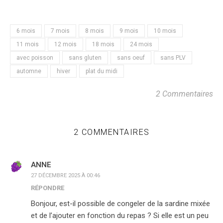
6 mois
7 mois
8 mois
9 mois
10 mois
11 mois
12 mois
18 mois
24 mois
avec poisson
sans gluten
sans oeuf
sans PLV
automne
hiver
plat du midi
2 Commentaires
2 COMMENTAIRES
ANNE
27 DÉCEMBRE 2025 À 00:46
RÉPONDRE
Bonjour, est-il possible de congeler de la sardine mixée
et de l’ajouter en fonction du repas ? Si elle est un peu