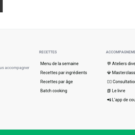
RECETTES
ACCOMPAGNEM
Menu de la semaine​
💬 Ateliers div
vous accompagner
Recettes par ingrédients
💎 Masterclas
Recettes par âge
👩‍⚕️ Consultati
Batch cooking
📗 Le livre
📲 L'app de co