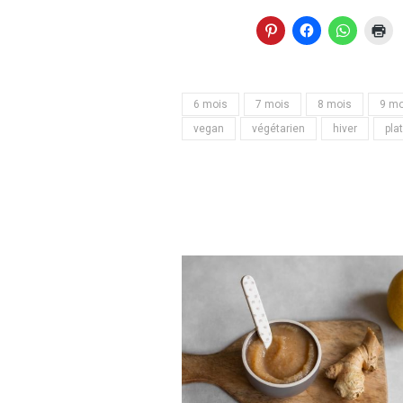
6 mois
7 mois
8 mois
9 mo
vegan
végétarien
hiver
pla