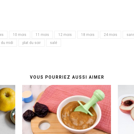
is
10 mois
11 mois
12 mois
18 mois
24 mois
sans
t du midi
plat du soir
salé
VOUS POURRIEZ AUSSI AIMER