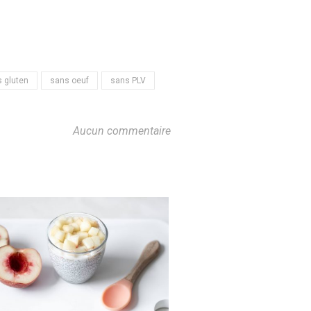
 gluten
sans oeuf
sans PLV
Aucun commentaire