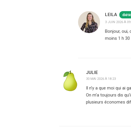
LEILA
diété
3 JUIN 2026 À 09
Bonjour, oui,
moins 1 h 30 
JULIE
30 MAI 2026 À 18:23
Il n’y a que moi qui ai 
On m’a toujours dis qu’il
plusieurs économes dif