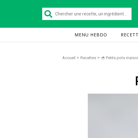
MENU HEBDO
RECET
>
>
Accueil
Recettes
🥣 Petits pots maiso