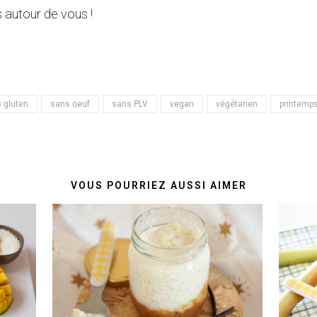
 autour de vous !
 gluten
sans oeuf
sans PLV
vegan
végétarien
printemp
VOUS POURRIEZ AUSSI AIMER