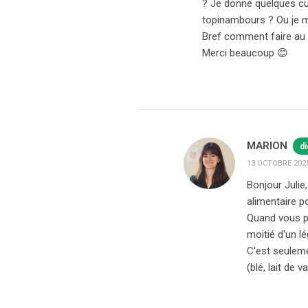
? Je donne quelques cu
topinambours ? Ou je m
Bref comment faire au
Merci beaucoup 😊
MARION
di
13 OCTOBRE 2025
Bonjour Julie
alimentaire po
Quand vous p
moitié d'un l
C'est seuleme
(blé, lait de 