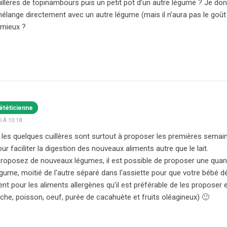
illères de topinambours puis un petit pot d’un autre légume ? Je 
élange directement avec un autre légume (mais il n’aura pas le goû
 mieux ?
ététicienne
 À 10:18
, les quelques cuillères sont surtout à proposer les premières semaine
ur faciliter la digestion des nouveaux aliments autre que le lait.
roposez de nouveaux légumes, il est possible de proposer une quan
égume, moitié de l'autre séparé dans l'assiette pour que votre bébé 
nt pour les aliments allergènes qu'il est préférable de les proposer e
vache, poisson, oeuf, purée de cacahuète et fruits oléagineux) 🙂