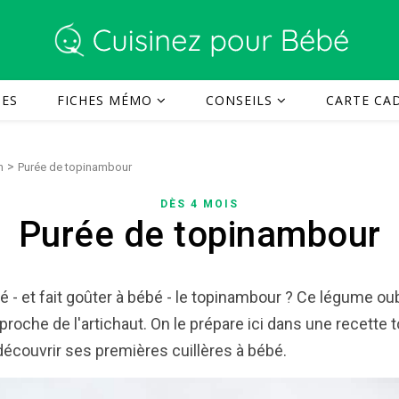
TES
FICHES MÉMO
CONSEILS
CARTE CAD
>
n
Purée de topinambour
DÈS 4 MOIS
Purée de topinambour
 - et fait goûter à bébé - le topinambour ? Ce légume oub
approche de l'artichaut. On le prépare ici dans une recette 
 découvrir ses premières cuillères à bébé.