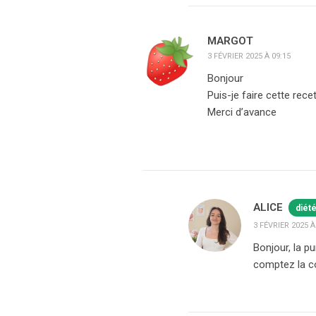
MARGOT
3 FÉVRIER 2025 À 09:15
Bonjour
Puis-je faire cette rece
Merci d’avance
ALICE
diét
3 FÉVRIER 2025 À
Bonjour, la p
comptez la con