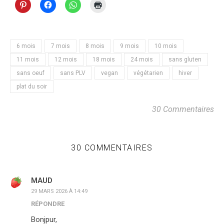
6 mois
7 mois
8 mois
9 mois
10 mois
11 mois
12 mois
18 mois
24 mois
sans gluten
sans oeuf
sans PLV
vegan
végétarien
hiver
plat du soir
30 Commentaires
30 COMMENTAIRES
MAUD
29 MARS 2026 À 14:49
RÉPONDRE
Bonjpur,