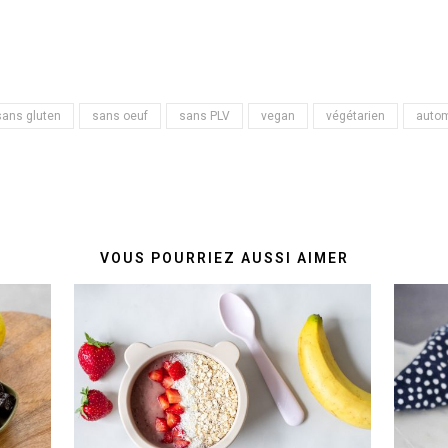
sans gluten
sans oeuf
sans PLV
vegan
végétarien
auto
VOUS POURRIEZ AUSSI AIMER