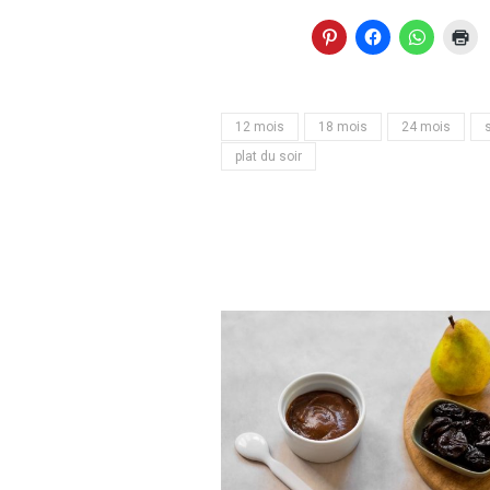
12 mois
18 mois
24 mois
plat du soir