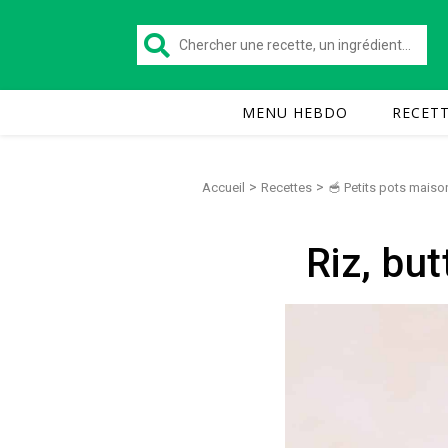
MENU HEBDO
RECET
>
>
Accueil
Recettes
🥣 Petits pots maiso
Riz, but