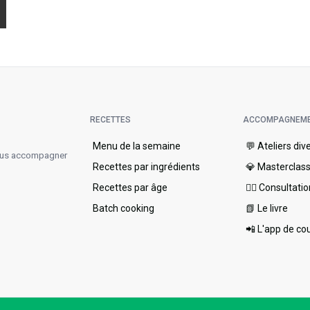
RECETTES
ACCOMPAGNEM
Menu de la semaine​
💬 Ateliers div
vous accompagner
Recettes par ingrédients
💎 Masterclas
Recettes par âge
👩‍⚕️ Consultati
Batch cooking
📗 Le livre
📲 L'app de co