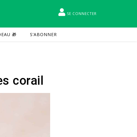
SE CONNECTER
EAU 🎁
S’ABONNER
es corail