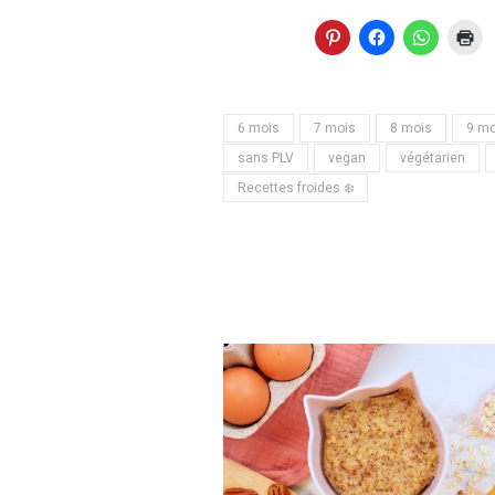
6 mois
7 mois
8 mois
9 mo
sans PLV
vegan
végétarien
Recettes froides ❄️