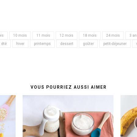
is
10 mois
11 mois
12 mois
18 mois
24 mois
3 an
été
hiver
printemps
dessert
goûter
petit-déjeuner
VOUS POURRIEZ AUSSI AIMER