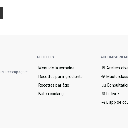
RECETTES
ACCOMPAGNEM
Menu de la semaine​
💬 Ateliers div
vous accompagner
Recettes par ingrédients
💎 Masterclas
Recettes par âge
👩‍⚕️ Consultati
Batch cooking
📗 Le livre
📲 L'app de co