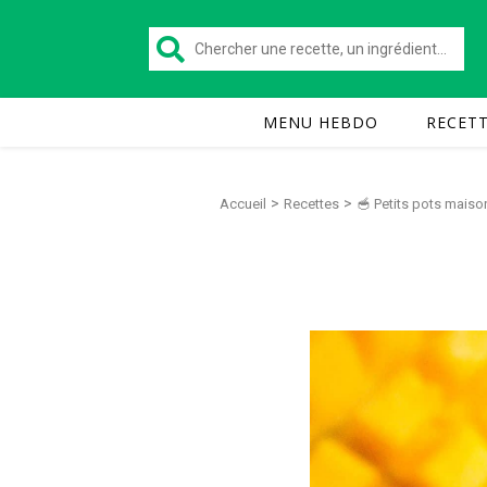
MENU HEBDO
RECET
>
>
Accueil
Recettes
🥣 Petits pots maiso