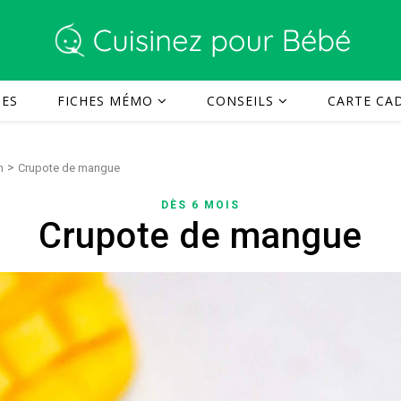
TES
FICHES MÉMO
CONSEILS
CARTE CAD
>
n
Crupote de mangue
DÈS 6 MOIS
Crupote de mangue