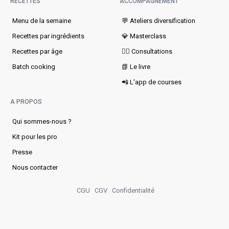
RECETTES
ACCOMPAGNEMENT
Menu de la semaine​
💬 Ateliers diversification
Recettes par ingrédients
💎 Masterclass
Recettes par âge
👩‍⚕️ Consultations
Batch cooking
📗 Le livre
📲 L'app de courses
A PROPOS
Qui sommes-nous ?
Kit pour les pro
Presse
Nous contacter
CGU
CGV
Confidentialité