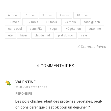
6 mois
7 mois
8 mois
9 mois
10 mois
11 mois
12 mois
18 mois
24 mois
sans gluten
sans oeuf
sans PLV
vegan
végétarien
automne
été
hiver
plat du midi
plat du soir
salé
4 Commentaires
4 COMMENTAIRES
VALENTINE
21 JANVIER 2026 À 16:22
RÉPONDRE
Les pois chiches étant des protéines végétales, peut-
on considérer que c’est ok pour un déjeuner ?