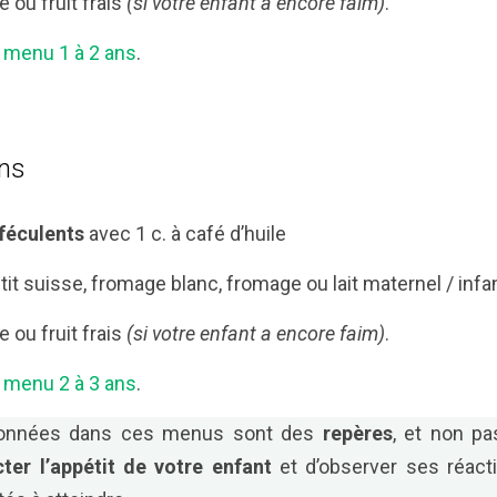
 ou fruit frais
(si votre enfant a encore faim)
.
menu 1 à 2 ans
.
ans
féculents
avec 1 c. à café d’huile
tit suisse, fromage blanc, fromage ou lait maternel / infan
 ou fruit frais
(si votre enfant a encore faim)
.
menu 2 à 3 ans
.
données dans ces menus sont des
repères
, et non pa
cter l’appétit de votre enfant
et d’observer ses réacti