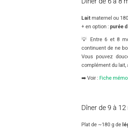
Dîner de 6 à 8 
Lait
maternel ou 180
+ en option :
purée 
💡 Entre 6 et 8 mo
continuent de ne boi
Vous pouvez douce
complément du lait, 
➡️ Voir :
Fiche mémo 
Dîner de 9 à 12
Plat de ~180 g de
lé