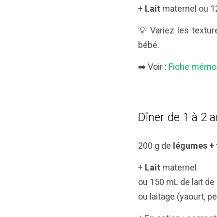
+
Lait
maternel ou 12
💡 Variez les textur
bébé.
➡️ Voir :
Fiche mémo 
Dîner de 1 à 2 
200 g de
légumes + 
+
Lait
maternel
ou 150 mL de lait de
ou laitage (yaourt, p