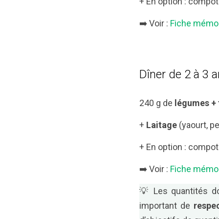
+ En option : compote
➡️ Voir :
Fiche mémo 
Dîner de 2 à 3 
240 g de
légumes + 
+
Laitage
(yaourt, pe
+ En option : compote
➡️ Voir :
Fiche mémo 
💡 Les quantités 
important de
respe