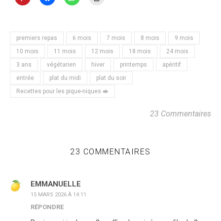
premiers repas
6 mois
7 mois
8 mois
9 mois
10 mois
11 mois
12 mois
18 mois
24 mois
3 ans
végétarien
hiver
printemps
apéritif
entrée
plat du midi
plat du soir
Recettes pour les pique-niques 🥪
23 Commentaires
23 COMMENTAIRES
EMMANUELLE
15 MARS 2026 À 14:11
RÉPONDRE