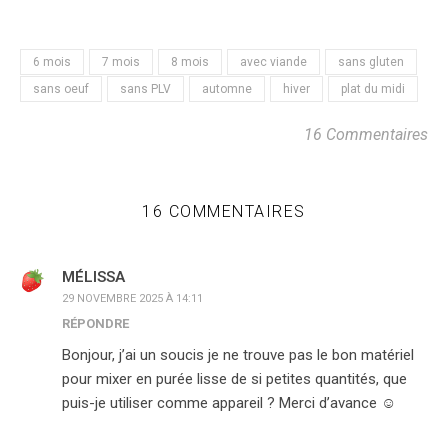
6 mois
7 mois
8 mois
avec viande
sans gluten
sans oeuf
sans PLV
automne
hiver
plat du midi
16 Commentaires
16 COMMENTAIRES
MÉLISSA
29 NOVEMBRE 2025 À 14:11
RÉPONDRE
Bonjour, j’ai un soucis je ne trouve pas le bon matériel
pour mixer en purée lisse de si petites quantités, que
puis-je utiliser comme appareil ? Merci d’avance ☺️