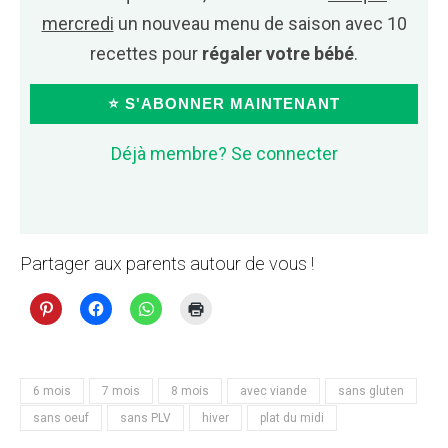
mercredi
un nouveau menu de saison avec 10
recettes pour
régaler votre bébé
.
⭐ S'ABONNER MAINTENANT
Déjà membre? Se connecter
Partager aux parents autour de vous !
6 mois
7 mois
8 mois
avec viande
sans gluten
sans oeuf
sans PLV
hiver
plat du midi