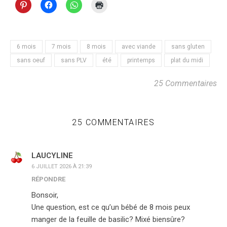
6 mois
7 mois
8 mois
avec viande
sans gluten
sans oeuf
sans PLV
été
printemps
plat du midi
25 Commentaires
25 COMMENTAIRES
LAUCYLINE
6 JUILLET 2026 À 21:39
RÉPONDRE
Bonsoir,
Une question, est ce qu’un bébé de 8 mois peux
manger de la feuille de basilic? Mixé biensûre?