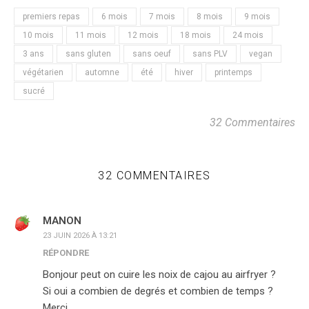
premiers repas
6 mois
7 mois
8 mois
9 mois
10 mois
11 mois
12 mois
18 mois
24 mois
3 ans
sans gluten
sans oeuf
sans PLV
vegan
végétarien
automne
été
hiver
printemps
sucré
32 Commentaires
32 COMMENTAIRES
MANON
23 JUIN 2026 À 13:21
RÉPONDRE
Bonjour peut on cuire les noix de cajou au airfryer ?
Si oui a combien de degrés et combien de temps ?
Merci