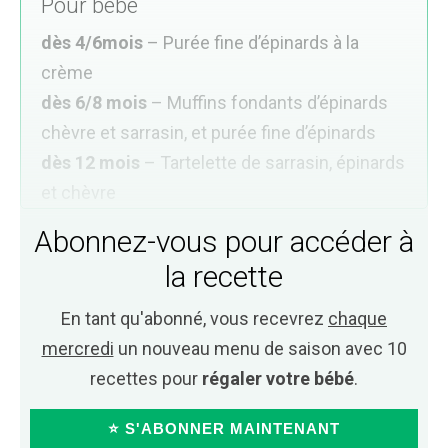
Pour bébé
dès 4/6mois
– Purée fine d’épinards à la
crème
dès 6/8 mois
– Muffins fondants d’épinards
chèvre et sarrasin, et purée fine d’épinards
dès 12 mois
– Tartelette de sarrasin, épinards
et chèvre
Abonnez-vous pour accéder à
la recette
En tant qu'abonné, vous recevrez
chaque
mercredi
un nouveau menu de saison avec 10
recettes pour
régaler votre bébé
.
⭐ S'ABONNER MAINTENANT