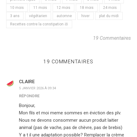
10 mois
11 mois
12 mois
18 mois
24 mois
3 ans
végétarien
automne
hiver
plat du midi
Recettes contre la constipation 💩
19 Commentaires
19 COMMENTAIRES
CLAIRE
5 JANVIER 2026 À 09:34
RÉPONDRE
Bonjour,
Mon fils et moi meme sommes en éviction des plv.
Nous ne devons consommer aucun produit laitier
animal (pas de vache, pas de chèvre, pas de brebis)
Y a t il une adaptation possible? Remplacer la crème