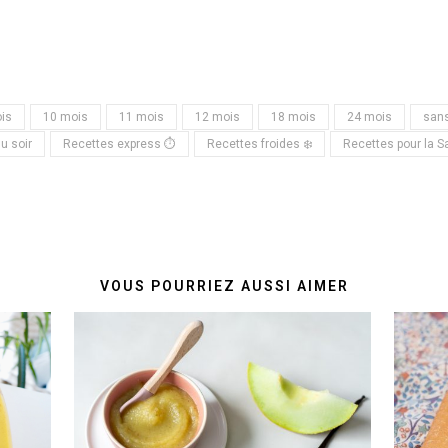
is
10 mois
11 mois
12 mois
18 mois
24 mois
sans
du soir
Recettes express ⏱
Recettes froides ❄️
Recettes pour la Sa
VOUS POURRIEZ AUSSI AIMER