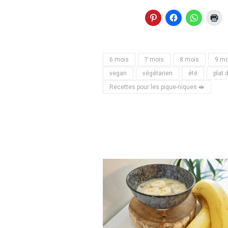
6 mois
7 mois
8 mois
9 mo
vegan
végétarien
été
plat 
Recettes pour les pique-niques 🥪