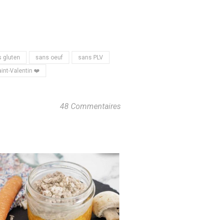
 gluten
sans oeuf
sans PLV
int-Valentin ❤️
48 Commentaires