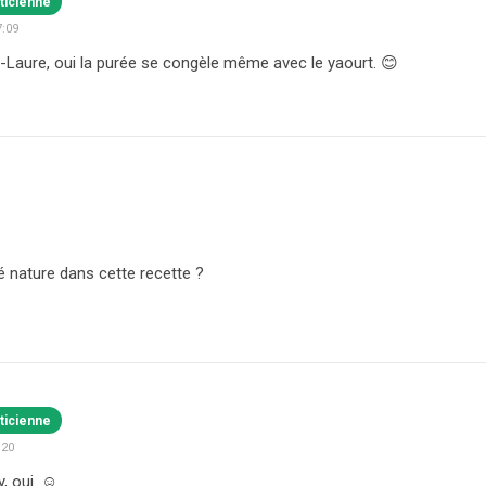
ticienne
7:09
Laure, oui la purée se congèle même avec le yaourt. 😊
sé nature dans cette recette ?
ticienne
:20
, oui. ☺️