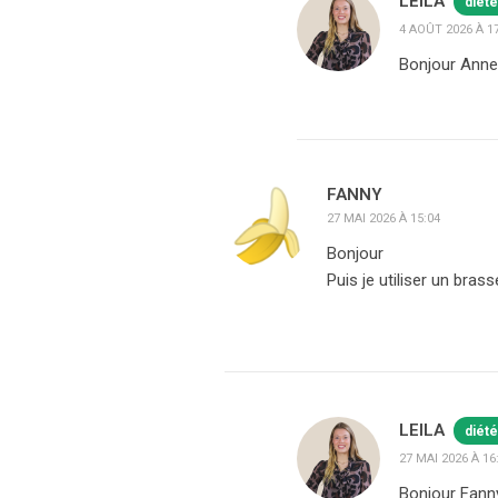
LEILA
diété
4 AOÛT 2026 À 1
Bonjour Anne-
FANNY
27 MAI 2026 À 15:04
Bonjour
Puis je utiliser un bras
LEILA
diété
27 MAI 2026 À 16
Bonjour Fanny