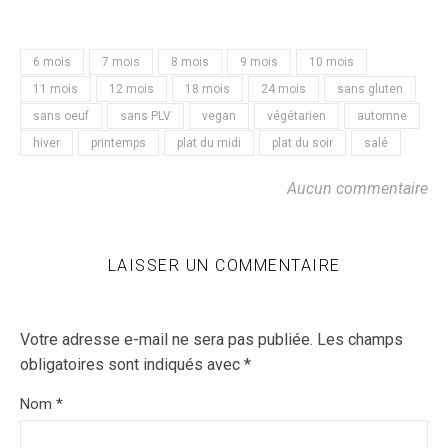
6 mois
7 mois
8 mois
9 mois
10 mois
11 mois
12 mois
18 mois
24 mois
sans gluten
sans oeuf
sans PLV
vegan
végétarien
automne
hiver
printemps
plat du midi
plat du soir
salé
Aucun commentaire
LAISSER UN COMMENTAIRE
Votre adresse e-mail ne sera pas publiée.
Les champs
obligatoires sont indiqués avec
*
Nom
*