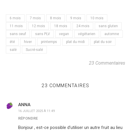
6 mois
7 mois
8 mois
9 mois
10 mois
11 mois
12 mois
18 mois
24 mois
sans gluten
sans oeuf
sans PLV
vegan
végétarien
automne
été
hiver
printemps
plat du midi
plat du soir
salé
Sucré-salé
23 Commentaires
23 COMMENTAIRES
ANNA
16 JUILLET 2025 À 11:49
RÉPONDRE
Bonjour , est-ce possible d’utiliser un autre fruit au lieu