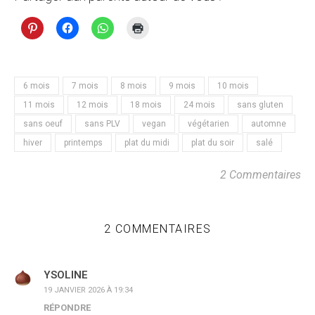
6 mois
7 mois
8 mois
9 mois
10 mois
11 mois
12 mois
18 mois
24 mois
sans gluten
sans oeuf
sans PLV
vegan
végétarien
automne
hiver
printemps
plat du midi
plat du soir
salé
2 Commentaires
2 COMMENTAIRES
YSOLINE
19 JANVIER 2026 À 19:34
RÉPONDRE