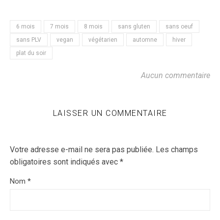
6 mois
7 mois
8 mois
sans gluten
sans oeuf
sans PLV
vegan
végétarien
automne
hiver
plat du soir
Aucun commentaire
LAISSER UN COMMENTAIRE
Votre adresse e-mail ne sera pas publiée.
Les champs
obligatoires sont indiqués avec
*
Nom
*