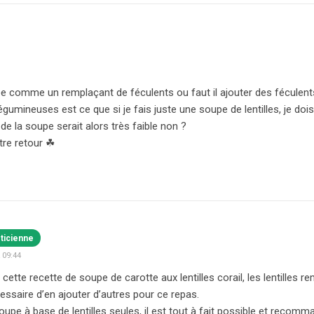
rée comme un remplaçant de féculents ou faut il ajouter des féculen
légumineuses est ce que si je fais juste une soupe de lentilles, je d
de la soupe serait alors très faible non ?
tre retour ☘
éticienne
 09:44
cette recette de soupe de carotte aux lentilles corail, les lentilles re
ssaire d’en ajouter d’autres pour ce repas.
oupe à base de lentilles seules, il est tout à fait possible et recom