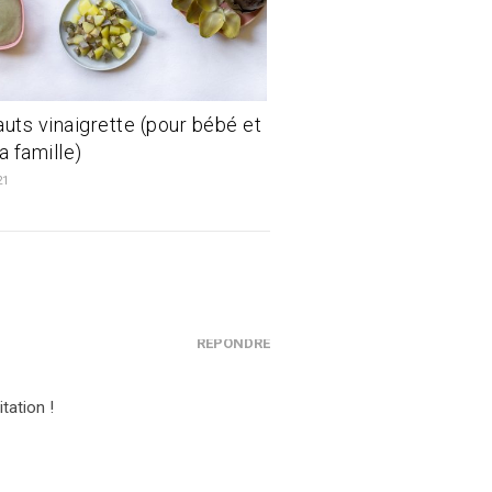
auts vinaigrette (pour bébé et
a famille)
21
RÉPONDRE
tation !