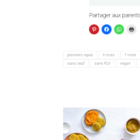
Partager aux parents
premiers repas
6 mois
7 mois
sans oeuf
sans PLV
vegan