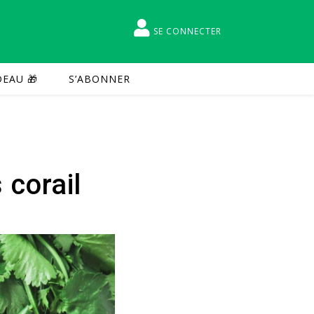
SE CONNECTER
EAU 🎁
S’ABONNER
 corail