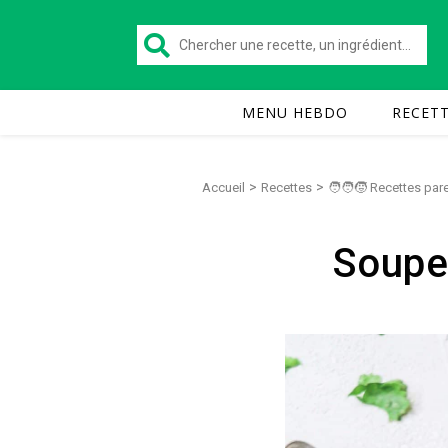
MENU HEBDO
RECET
>
>
Accueil
Recettes
🧑‍🧑‍🧒 Recettes pa
Soupe 