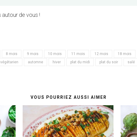
 autour de vous !
8 mois
9 mois
10 mois
11 mois
12 mois
18 mois
végétarien
automne
hiver
plat du midi
plat du soir
salé
VOUS POURRIEZ AUSSI AIMER