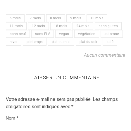
6 mois
7 mois
8 mois
9 mois
10 mois
11 mois
12 mois
18 mois
24 mois
sans gluten
sans oeuf
sans PLV
vegan
végétarien
automne
hiver
printemps
plat du midi
plat du soir
salé
Aucun commentaire
LAISSER UN COMMENTAIRE
Votre adresse e-mail ne sera pas publiée.
Les champs
obligatoires sont indiqués avec
*
Nom
*