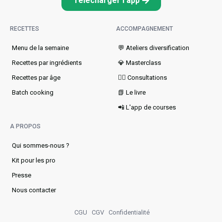
Télécharger l'app
RECETTES
ACCOMPAGNEMENT
Menu de la semaine​
💬 Ateliers diversification
Recettes par ingrédients
💎 Masterclass
Recettes par âge
👩‍⚕️ Consultations
Batch cooking
📗 Le livre
📲 L'app de courses
A PROPOS
Qui sommes-nous ?
Kit pour les pro
Presse
Nous contacter
CGU
CGV
Confidentialité