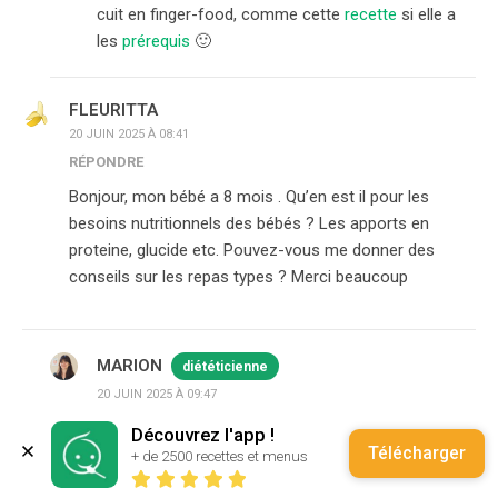
cuit en finger-food, comme cette
recette
si elle a
les
prérequis
🙂
FLEURITTA
20 JUIN 2025 À 08:41
RÉPONDRE
Bonjour, mon bébé a 8 mois . Qu’en est il pour les
besoins nutritionnels des bébés ? Les apports en
proteine, glucide etc. Pouvez-vous me donner des
conseils sur les repas types ? Merci beaucoup
MARION
diététicienne
20 JUIN 2025 À 09:47
RÉPONDRE
Découvrez l'app !
Télécharger
Bonjour Fleuritta, vous pouvez vous aider des
+ de 2500 recettes et menus
fiches mémo par âge
pour vous repérer, celles-ci