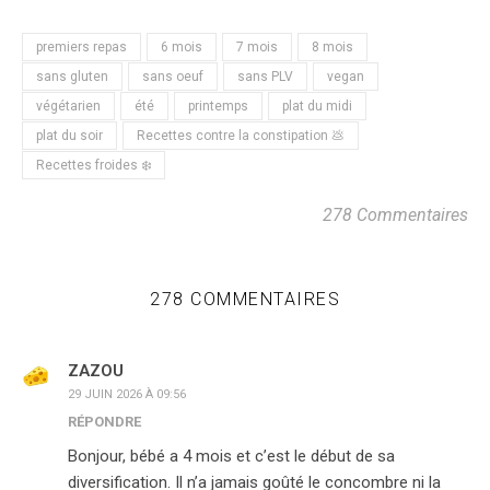
premiers repas
6 mois
7 mois
8 mois
sans gluten
sans oeuf
sans PLV
vegan
végétarien
été
printemps
plat du midi
plat du soir
Recettes contre la constipation 💩
Recettes froides ❄️
278 Commentaires
278 COMMENTAIRES
ZAZOU
29 JUIN 2026 À 09:56
RÉPONDRE
Bonjour, bébé a 4 mois et c’est le début de sa
diversification. Il n’a jamais goûté le concombre ni la